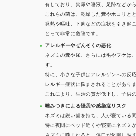
有しており、糞尿や唾液、足跡などか
これらの菌は、乾燥した糞やホコリと
発熱や嘔吐、下痢などの症状を引き起
とって非常に危険です。
アレルギーやぜんそくの悪化
ネズミの糞や尿、さらには毛やフケは
す。
特に、小さな子供はアレルゲンへの反
レルギー症状に悩まされることがあり
これにより、生活の質が低下し、子供
噛みつきによる怪我や感染症リスク
ネズミは鋭い歯を持ち、人が寝ている
特に夜間にベッド近くや寝室にネズミ
ネズミに噛まれると、傷口が化膿しや